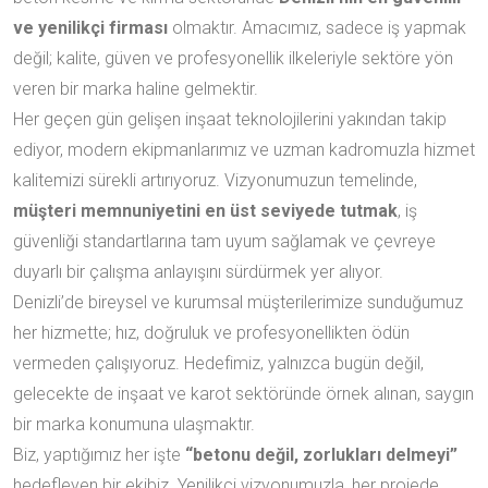
ve yenilikçi firması
olmaktır. Amacımız, sadece iş yapmak
değil; kalite, güven ve profesyonellik ilkeleriyle sektöre yön
veren bir marka haline gelmektir.
Her geçen gün gelişen inşaat teknolojilerini yakından takip
ediyor, modern ekipmanlarımız ve uzman kadromuzla hizmet
kalitemizi sürekli artırıyoruz. Vizyonumuzun temelinde,
müşteri memnuniyetini en üst seviyede tutmak
, iş
güvenliği standartlarına tam uyum sağlamak ve çevreye
duyarlı bir çalışma anlayışını sürdürmek yer alıyor.
Denizli’de bireysel ve kurumsal müşterilerimize sunduğumuz
her hizmette; hız, doğruluk ve profesyonellikten ödün
vermeden çalışıyoruz. Hedefimiz, yalnızca bugün değil,
gelecekte de inşaat ve karot sektöründe örnek alınan, saygın
bir marka konumuna ulaşmaktır.
Biz, yaptığımız her işte
“betonu değil, zorlukları delmeyi”
hedefleyen bir ekibiz. Yenilikçi vizyonumuzla, her projede