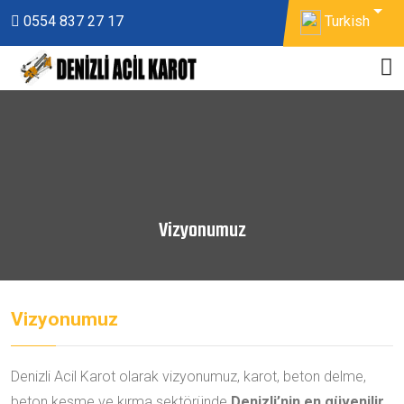
Turkish
0554 837 27 17
Vizyonumuz
Vizyonumuz
Denizli Acil Karot olarak vizyonumuz, karot, beton delme,
beton kesme ve kırma sektöründe
Denizli’nin en güvenilir