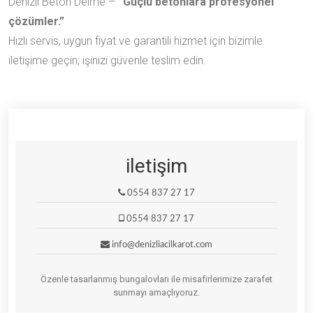
Denizli Beton Delme –
“Güçlü betonlara profesyonel
çözümler.”
Hızlı servis, uygun fiyat ve garantili hizmet için bizimle
iletişime geçin; işinizi güvenle teslim edin.
iletişim
0554 837 27 17
0554 837 27 17
info@denizliacilkarot.com
Özenle tasarlanmış bungalovları ile misafirlerimize zarafet
sunmayı amaçlıyoruz.