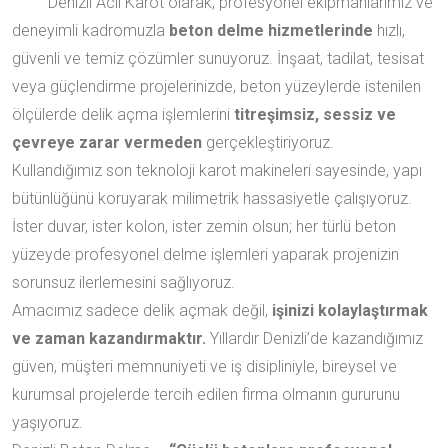
Denizli Acil Karot olarak, profesyonel ekipmanlarımız ve
deneyimli kadromuzla
beton delme hizmetlerinde
hızlı,
güvenli ve temiz çözümler sunuyoruz. İnşaat, tadilat, tesisat
veya güçlendirme projelerinizde, beton yüzeylerde istenilen
ölçülerde delik açma işlemlerini
titreşimsiz, sessiz ve
çevreye zarar vermeden
gerçekleştiriyoruz.
Kullandığımız son teknoloji karot makineleri sayesinde, yapı
bütünlüğünü koruyarak milimetrik hassasiyetle çalışıyoruz.
İster duvar, ister kolon, ister zemin olsun; her türlü beton
yüzeyde profesyonel delme işlemleri yaparak projenizin
sorunsuz ilerlemesini sağlıyoruz.
Amacımız sadece delik açmak değil,
işinizi kolaylaştırmak
ve zaman kazandırmaktır.
Yıllardır Denizli’de kazandığımız
güven, müşteri memnuniyeti ve iş disipliniyle, bireysel ve
kurumsal projelerde tercih edilen firma olmanın gururunu
yaşıyoruz.